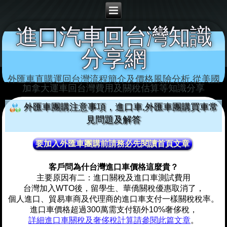
進口汽車回台灣知識
分享網
外匯車直購運回台灣流程簡介及價格風險分析,從美國
加拿大運車回台灣‏費用及關稅估算等知識分享
外匯車團購注意事項，進口車,外匯車團購買車常
見問題及解答
要加入外匯車團購前請務必先閱讀首頁文章
客戶問為什台灣進口車價格這麼貴？
主要原因有二：進口關稅及進口車測試費用
台灣加入WTO後，留學生、華僑關稅優惠取消了，
個人進口、貿易車商及代理商的進口車支付一樣關稅稅率。
進口車價格超過300萬需支付額外10%奢侈稅，
詳細進口車關稅及奢侈稅計算請參閱此篇文章
。