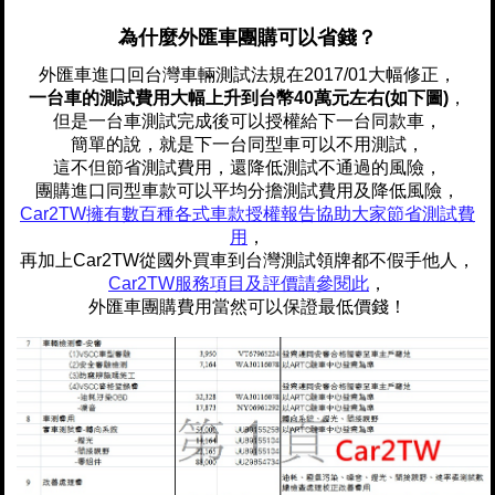
為什麼外匯車團購可以省錢？
外匯車進口回台灣車輛測試法規在2017/01大幅修正，
一台車的測試費用大幅上升到台幣40萬元左右(如下圖)
，
但是一台車測試完成後可以授權給下一台同款車，
簡單的說，就是下一台同型車可以不用測試，
這不但節省測試費用，還降低測試不通過的風險，
團購進口同型車款可以平均分擔測試費用及降低風險，
Car2TW擁有數百種各式車款授權報告協助大家節省測試費
用
，
再加上Car2TW從國外買車到台灣測試領牌都不假手他人，
Car2TW服務項目及評價請參閱此
，
外匯車團購費用當然可以保證最低價錢！