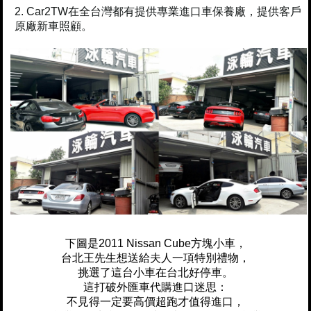
Car2TW在全台灣都有提供專業進口車保養廠，提供客戶
原廠新車照顧。
下圖是2011 Nissan Cube方塊小車，
台北王先生想送給夫人一項特別禮物，
挑選了這台小車在台北好停車。
這打破外匯車代購進口迷思：
不見得一定要高價超跑才值得進口，