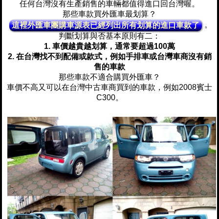
任何台灣沒有生產銷售的車輛都值得進口回台灣喔。
那些車款買外匯車最划算？
。
這裡外匯車團購車源表已經列出所有划算的進口車款了
判斷划算與否基本原則有二：
1. 車價越貴越划算，通常要超過100萬
2. 在台灣找不到配備或款式，例如手排車或台灣車商沒有銷
售的車款
那些車款不適合購買外匯車？
車價不高又可以在台灣中古車商買到的車款，例如2008賓士
C300。