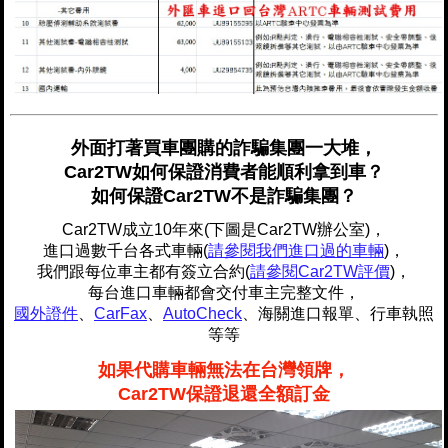
外面打著買車團購的詐騙集團一大堆，
Car2TW如何保證消費者能順利拿到車？
如何保證Car2TW不是詐騙集團？
Car2TW成立10年來(下圖是Car2TW辦公室)，
進口過數千台各式車輛(
請參閱我們進口過的車輛
)，
我們跟每位車主都有簽立合約(
請參閱Car2TW評價
)，
每台進口車輛都會交付車主完整文件，
國外證件
、
CarFax
、
AutoCheck
、海關進口報單、行車執照
等等
如果代購車輛無法在台灣領牌，
Car2TW保證退還全額訂金