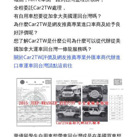
全程委託Car2TW處理，
有自用車想要從加拿大美國運回台灣嗎？
為什麼Car2TW是網友推薦專業進口車商及給予良
好評價呢？
想了解Car2TW是什麼公司為什麼可以從代辦從美
國加拿大運車回台灣一條龍服務嗎？
關於Car2TW評價及網友推薦專業外匯車商代辦進
口車運車回台灣請點這前往
華僑留學生自用車想帶車回台灣或是在美國買車想