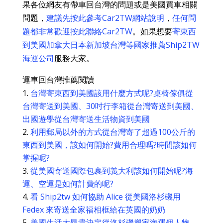
果各位網友有帶車回台灣的問題或是美國買車相關
問題，
建議先按此參考Car2TW網站說明
，
任何問
題都非常歡迎按此聯絡Car2TW
。如果想要
寄東西
到美國加拿大日本新加坡台灣等國家推薦Ship2TW
海運公司
服務大家。
運車回台灣推薦閱讀
台灣寄東西到美國該用什麼方式呢?桌椅傢俱從
台灣寄送到美國、30吋行李箱從台灣寄送到美國、
出國遊學從台灣寄送生活物資到美國
利用郵局以外的方式從台灣寄了超過100公斤的
東西到美國，該如何開始?費用合理嗎?時間該如何
掌握呢?
從美國寄送國際包裹到義大利該如何開始呢?海
運、空運是如何計費的呢?
看 Ship2tw 如何協助 Alice 從美國洛杉磯用
Fedex 來寄送全家福相框給在英國的奶奶
美國生活太昂貴決定從洛杉磯搬家海運個人物