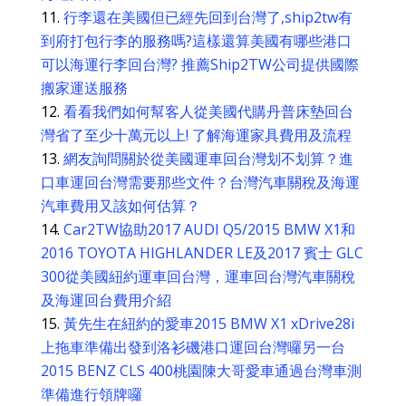
行李還在美國但已經先回到台灣了,ship2tw有
到府打包行李的服務嗎?這樣還算美國有哪些港口
可以海運行李回台灣? 推薦Ship2TW公司提供國際
搬家運送服務
看看我們如何幫客人從美國代購丹普床墊回台
灣省了至少十萬元以上! 了解海運家具費用及流程
網友詢問關於從美國運車回台灣划不划算？進
口車運回台灣需要那些文件？台灣汽車關稅及海運
汽車費用又該如何估算？
Car2TW協助2017 AUDI Q5/2015 BMW X1和
2016 TOYOTA HIGHLANDER LE及2017 賓士 GLC
300從美國紐約運車回台灣，運車回台灣汽車關稅
及海運回台費用介紹
黃先生在紐約的愛車2015 BMW X1 xDrive28i
上拖車準備出發到洛衫磯港口運回台灣囉另一台
2015 BENZ CLS 400桃園陳大哥愛車通過台灣車測
準備進行領牌囉