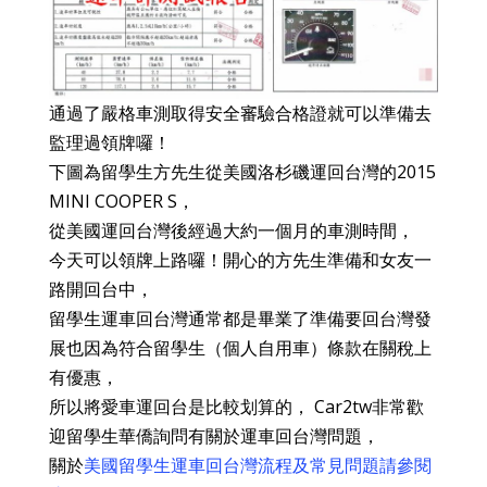
通過了嚴格車測取得安全審驗合格證就可以準備去
監理過領牌囉！
下圖為留學生方先生從美國洛杉磯運回台灣的2015
MINI COOPER S，
從美國運回台灣後經過大約一個月的車測時間，
今天可以領牌上路囉！開心的方先生準備和女友一
路開回台中，
留學生運車回台灣通常都是畢業了準備要回台灣發
展也因為符合留學生（個人自用車）條款在關稅上
有優惠，
所以將愛車運回台是比較划算的， Car2tw非常歡
迎留學生華僑詢問有關於運車回台灣問題，
關於
美國留學生運車回台灣流程及常見問題請參閱