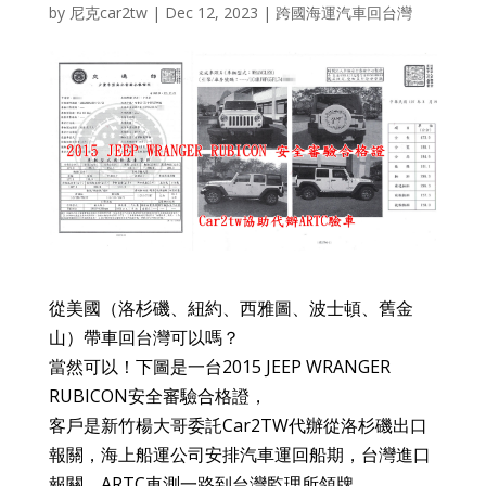
by
尼克car2tw
|
Dec 12, 2023
|
跨國海運汽車回台灣
從美國（洛杉磯、紐約、西雅圖、波士頓、舊金
山）帶車回台灣可以嗎？
當然可以！下圖是一台2015 JEEP WRANGER
RUBICON安全審驗合格證，
客戶是新竹楊大哥委託Car2TW代辦從洛杉磯出口
報關，海上船運公司安排汽車運回船期，台灣進口
報關，ARTC車測一路到台灣監理所領牌，