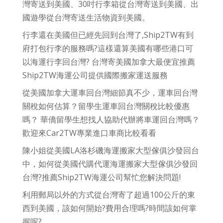
灣寄送到美國、30吋行李箱從台灣寄送到美國、出
國遊學從台灣寄送生活物資到美國。
行李還在美國但已經先回到台灣了,Ship2TW有到
府打包行李的服務嗎?這樣還算美國有哪些港口可
以海運行李回台灣? 台灣寄美國加拿大最便宜推薦
Ship2TW海運公司提供國際搬家運送服務
從美國加拿大運車回台灣細節真不少，運車回台灣
關稅如何估算？留學生運車回台灣關稅比較優惠
嗎？ 華僑留學生想找人協助代辦將車運回台灣嗎？
歡迎來Car2TW專業進口車商比較看看
陳小姐從美國LA洛杉磯海運搬家大型傢俱沙發回台
中，如何從美國代購代運海運搬家大型傢俱沙發回
台灣?推薦Ship2TW海運公司幫忙您解決問題!
利用郵局以外的方式從台灣寄了超過100公斤的東
西到美國，該如何開始?費用合理嗎?時間該如何掌
握呢?