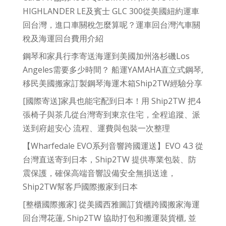
HIGHLANDER LE及賓士 GLC 300從美國紐約運車
回台灣，進口車關稅怎麼算呢？運車回台灣汽車關
稅及海運回台費用介紹
鋼琴和家具行李寄送海運到美國加州洛杉磯Los
Angeles需要多少時間？ 船運YAMAHA直立式鋼琴,
移民美國搬家訂製鋼琴海運木箱Ship2TW經驗分享
[國際寄送]家具也能宅配到日本！用 Ship2TW 把4
張椅子與茶几從台灣寄到東京住宅，全程追蹤、派
送到府超安心 流程、運費與包裝一次整理
【Wharfedale EVO系列音響跨國運送】EVO 4.3 從
台灣直送寄到日本，Ship2TW 提供專業包裝、防
震保護，確保高端音響設備安全無損送達，
Ship2TW幫客戶國際搬家到日本
[整櫃國際搬家] 從美國西雅圖訂貨櫃跨國搬家海運
回台灣花蓮, Ship2TW 協助打包和搬運裝貨櫃, 並