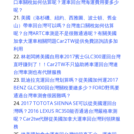
口車關稅如何估算呢？運車回台灣海運費用要多少
呢？
美國（洛杉磯、紐約、西雅圖、波士頓、舊金
山）帶車回台灣可以嗎？台灣進口關稅如何估算
呢？台灣ARTC車測是不是很難通過呢？有關美國
加拿大運車相關問題Car2TW提供免費諮詢請多加
利用
林老闆將美國自用車2017賓士GLC300運回台灣
直呼賺到了！！Car2TW不只協助將車運回台灣連
台灣車測也有代辦服務
凱迪拉克運回台灣划算嗎？從美國加州運2017
BENZ GLC300回台灣關稅要繳多少？FORD野馬要
通過台灣車測會很困難嗎？
2017 TOTOTA SIENNA SE可以從美國運回台
灣嗎？2016 LEXUS RC350能否通過台灣嚴格車測
呢？Car2tw代辦從美國加拿大運車回台灣到領牌服
務