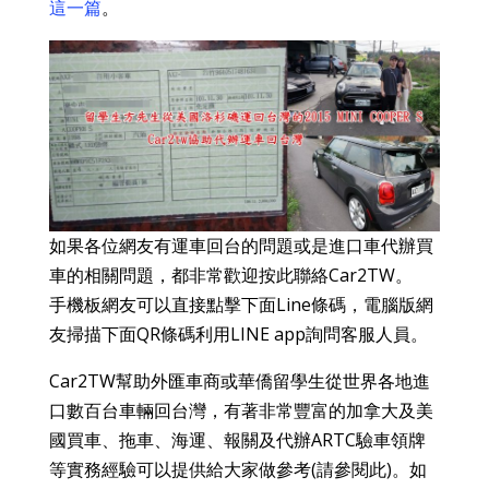
這一篇
。
如果各位網友有運車回台的問題或是進口車代辦買
車的相關問題，都非常歡迎按此聯絡Car2TW。
手機板網友可以直接點擊下面Line條碼，電腦版網
友掃描下面QR條碼利用LINE app詢問客服人員。
Car2TW幫助外匯車商或華僑留學生從世界各地進
口數百台車輛回台灣，有著非常豐富的加拿大及美
國買車、拖車、海運、報關及代辦ARTC驗車領牌
等實務經驗可以提供給大家做參考(請參閱此)。如