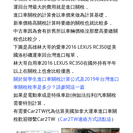
運回台灣最大的費用就是進口關稅，
進口車關稅的計算會以車價來做為計算基礎，
新車價格高關稅計算時要繳的關稅也就比較多，
中古車因為會有折舊所以車輛價格沒那麼高要繳關
稅也比較少，
下圖是高雄林大哥的愛車2016 LEXUS RC350從美
國洛杉磯運車回台灣進口報單，
林大哥自用車2016 LEXUS RC350在國外持有半年
以上在關稅上也會比較優惠，
關於留學生進口車關稅計算公式及2019年台灣進口
車關稅稅率是多少？請參閱這一篇
如果是電動車或是特殊車款(例如法拉利)汽車關稅
需要特別計算，
有需要Car2TW代為估算美國加拿大運車進口車關
稅歡迎聯繫Car2TW（
Car2TW連絡方式請點這
）