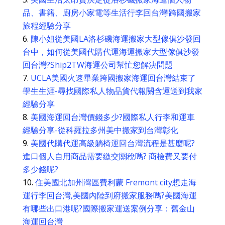
品、書籍、廚房小家電等生活行李回台灣!跨國搬家
旅程經驗分享
陳小姐從美國LA洛杉磯海運搬家大型傢俱沙發回
台中，如何從美國代購代運海運搬家大型傢俱沙發
回台灣?Ship2TW海運公司幫忙您解決問題
UCLA美國火速畢業跨國搬家海運回台灣結束了
學生生涯-尋找國際私人物品貨代報關含運送到我家
經驗分享
美國海運回台灣價錢多少?國際私人行李和運車
經驗分享-從科羅拉多州美中搬家到台灣彰化
美國代購代運高級躺椅運回台灣流程是甚麼呢?
進口個人自用商品需要繳交關稅嗎? 商檢費又要付
多少錢呢?
住美國北加州灣區費利蒙 Fremont city想走海
運行李回台灣,美國內陸到府搬家服務嗎?美國海運
有哪些出口港呢?國際搬家運送案例分享：舊金山
海運回台灣