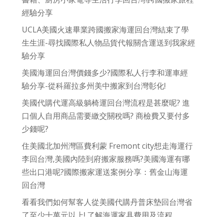
經驗分享
UCLA美國火速畢業跨國搬家海運回台灣結束了學
生生涯-尋找國際私人物品貨代報關含運送到我家經
驗分享
美國海運回台灣價錢多少?國際私人行李和運車經
驗分享-從科羅拉多州美中搬家到台灣彰化!
美國代購代運高級躺椅運回台灣流程是甚麼呢? 進
口個人自用商品需要繳交關稅嗎? 商檢費又要付多
少錢呢?
住美國北加州灣區費利蒙 Fremont city想走海運行
李回台灣,美國內陸到府搬家服務嗎?美國海運有哪
些出口港呢?國際搬家運送案例分享：舊金山海運
回台灣
看看我們如何幫客人從美國代購丹普床墊回台灣省
了至少十萬元以上! 了解海運家具費用及流程