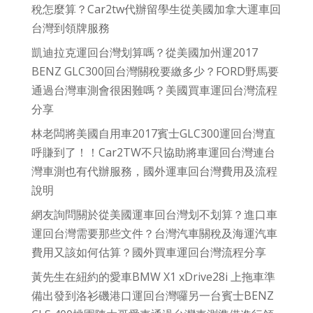
稅怎麼算？Car2tw代辦留學生從美國加拿大運車回
台灣到領牌服務
凱迪拉克運回台灣划算嗎？從美國加州運2017
BENZ GLC300回台灣關稅要繳多少？FORD野馬要
通過台灣車測會很困難嗎？美國買車運回台灣流程
分享
林老闆將美國自用車2017賓士GLC300運回台灣直
呼賺到了！！Car2TW不只協助將車運回台灣連台
灣車測也有代辦服務，國外運車回台灣費用及流程
說明
網友詢問關於從美國運車回台灣划不划算？進口車
運回台灣需要那些文件？台灣汽車關稅及海運汽車
費用又該如何估算？國外買車運回台灣流程分享
黃先生在紐約的愛車BMW X1 xDrive28i 上拖車準
備出發到洛衫磯港口運回台灣囉另一台賓士BENZ