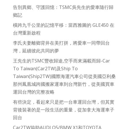
告別異鄉、守護回憶：TSMC吳先生的愛車隨行歸
鄉記
橫跨九千公里的記憶平移：當西雅圖的 GLE450 在
台灣重新啟程
李氏夫妻離鄉背井在美打拼，將愛車一同帶回台
灣，延續彼此共同的夢
王先生的TSMC豐收歸途,空手而來滿載而歸-Car
To Taiwan(Car2TW)及Ship To
Taiwan(Ship2TW)國際海運汽車公司從美國亞利桑
那州鳳凰城跨國搬家運車到台灣新竹，從美國買車
運回台灣的完整攻略
有些決定，看起來只是把一台車運回台灣，但其實
背後裝著的是一段生活的重量，從加拿大海運車子
回台
Car2TW協助AUDI Q5/BMW X1和TOYOTA