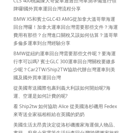
CLS 400桃園陳大哥愛車通過台灣車測準備進行領
牌囉!國外買車運回台灣流程分享
BMW X5和賓士GLC43 AMG從加拿大溫哥華海運
回台灣囉！加拿大運車回台灣需要那些文件？海運
費用有那些？台灣進口關稅又該如何估算？溫哥華
多倫多運車到台灣經驗分享
BMW從紐約運車回台灣需要那些文件呢？要海運
行李可以嗎? 賓士GLC 300運車回台灣關稅要繳多
少呢？Car2TW/Ship2TW協助代辦台灣運車到美
國及國外買車運回台灣
從美國寄送國際包裹到義大利該如何開始呢?海
運、空運是如何計費的呢?
看 Ship2tw 如何協助 Alice 從美國洛杉磯用 Fedex
來寄送全家福相框給在英國的奶奶
美國生活太昂貴決定從洛杉磯搬家海運個人物品、
書籍、廚房小家電等生活行李回台灣!跨國搬家旅程