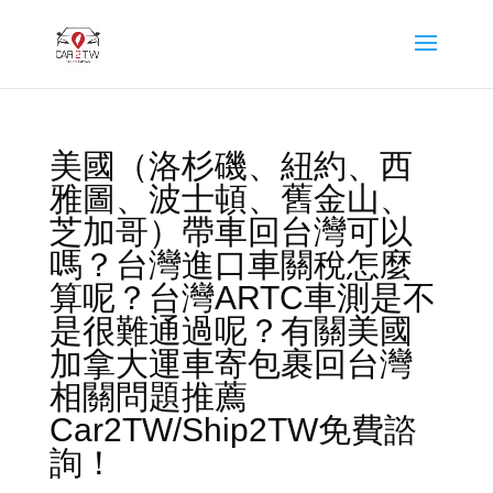
美國（洛杉磯、紐約、西
雅圖、波士頓、舊金山、
芝加哥）帶車回台灣可以
嗎？台灣進口車關稅怎麼
算呢？台灣ARTC車測是不
是很難通過呢？有關美國
加拿大運車寄包裹回台灣
相關問題推薦
Car2TW/Ship2TW免費諮
詢！