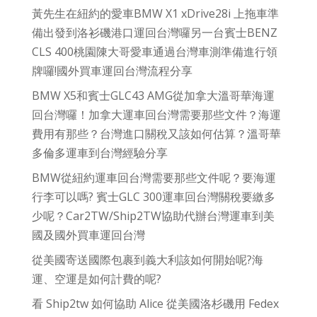
黃先生在紐約的愛車BMW X1 xDrive28i 上拖車準
備出發到洛衫磯港口運回台灣囉另一台賓士BENZ
CLS 400桃園陳大哥愛車通過台灣車測準備進行領
牌囉!國外買車運回台灣流程分享
BMW X5和賓士GLC43 AMG從加拿大溫哥華海運
回台灣囉！加拿大運車回台灣需要那些文件？海運
費用有那些？台灣進口關稅又該如何估算？溫哥華
多倫多運車到台灣經驗分享
BMW從紐約運車回台灣需要那些文件呢？要海運
行李可以嗎? 賓士GLC 300運車回台灣關稅要繳多
少呢？Car2TW/Ship2TW協助代辦台灣運車到美
國及國外買車運回台灣
從美國寄送國際包裹到義大利該如何開始呢?海
運、空運是如何計費的呢?
看 Ship2tw 如何協助 Alice 從美國洛杉磯用 Fedex