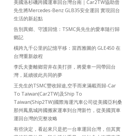
美國洛杉磯跨國運車回台灣台南｜Car2TW協助曾
先生將Mercedes-Benz GLB35安全運回 實現回台
生活的新起點
告別異鄉、守護回憶：TSMC吳先生的愛車隨行歸
鄉記
橫跨九千公里的記憶平移：當西雅圖的 GLE450 在
台灣重新啟程
李氏夫妻離鄉背井在美打拼，將愛車一同帶回台
灣，延續彼此共同的夢
王先生的TSMC豐收歸途,空手而來滿載而歸-Car
To Taiwan(Car2TW)及Ship To
Taiwan(Ship2TW)國際海運汽車公司從美國亞利桑
那州鳳凰城跨國搬家運車到台灣新竹，從美國買車
運回台灣的完整攻略
有些決定，看起來只是把一台車運回台灣，但其實