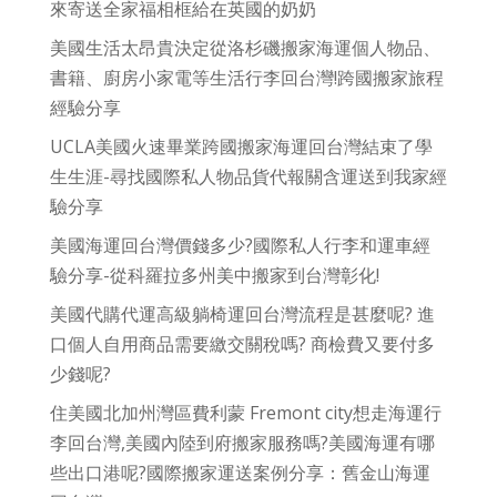
來寄送全家福相框給在英國的奶奶
美國生活太昂貴決定從洛杉磯搬家海運個人物品、
書籍、廚房小家電等生活行李回台灣!跨國搬家旅程
經驗分享
UCLA美國火速畢業跨國搬家海運回台灣結束了學
生生涯-尋找國際私人物品貨代報關含運送到我家經
驗分享
美國海運回台灣價錢多少?國際私人行李和運車經
驗分享-從科羅拉多州美中搬家到台灣彰化!
美國代購代運高級躺椅運回台灣流程是甚麼呢? 進
口個人自用商品需要繳交關稅嗎? 商檢費又要付多
少錢呢?
住美國北加州灣區費利蒙 Fremont city想走海運行
李回台灣,美國內陸到府搬家服務嗎?美國海運有哪
些出口港呢?國際搬家運送案例分享：舊金山海運