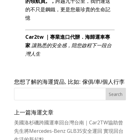
的領航員。，
跨越九千公里，我們運送
的不只是鋼鐵，更是您最珍貴的生命記
憶
Car2tw ｜專業進口代辦．海歸運車專
家
讓熟悉的安全感，陪您啟程下一段台
灣人生
您想了解的海運貨品, 比如: 傢俱/車/個人行李
上一篇海運文章
美國洛杉磯跨國運車回台灣台南｜Car2TW協助曾
先生將Mercedes-Benz GLB35安全運回 實現回台
生活的新起點