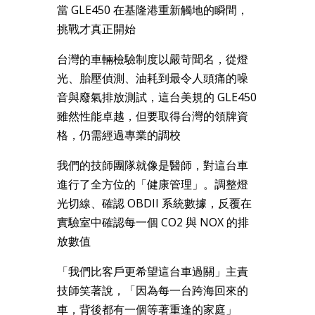
當 GLE450 在基隆港重新觸地的瞬間，
挑戰才真正開始
台灣的車輛檢驗制度以嚴苛聞名，從燈
光、胎壓偵測、油耗到最令人頭痛的噪
音與廢氣排放測試，這台美規的 GLE450
雖然性能卓越，但要取得台灣的領牌資
格，仍需經過專業的調校
我們的技師團隊就像是醫師，對這台車
進行了全方位的「健康管理」。調整燈
光切線、確認 OBDII 系統數據，反覆在
實驗室中確認每一個
C
O
2
與
N
O
X
的排
放數值
「我們比客戶更希望這台車過關」主責
技師笑著說，「因為每一台跨海回來的
車，背後都有一個等著重逢的家庭」