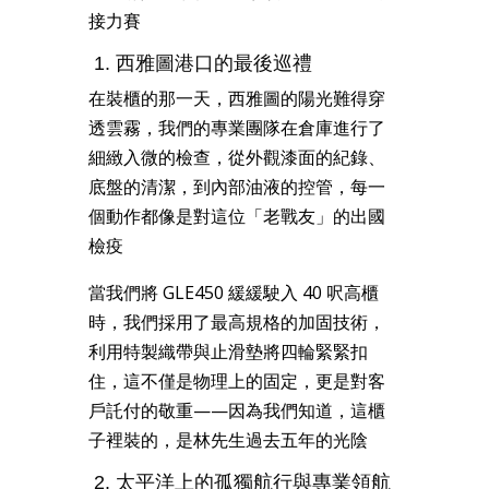
接力賽
1. 西雅圖港口的最後巡禮
在裝櫃的那一天，西雅圖的陽光難得穿
透雲霧，我們的專業團隊在倉庫進行了
細緻入微的檢查，從外觀漆面的紀錄、
底盤的清潔，到內部油液的控管，每一
個動作都像是對這位「老戰友」的出國
檢疫
當我們將 GLE450 緩緩駛入 40 呎高櫃
時，我們採用了最高規格的加固技術，
利用特製織帶與止滑墊將四輪緊緊扣
住，這不僅是物理上的固定，更是對客
戶託付的敬重——因為我們知道，這櫃
子裡裝的，是林先生過去五年的光陰
2. 太平洋上的孤獨航行與專業領航