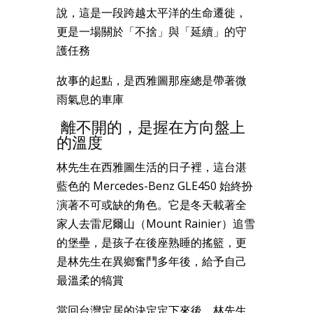
說，這是一段跨越太平洋的生命遷徙，
更是一場關於「不捨」與「延續」的守
護任務
故事的起點，是西雅圖那座總是帶著微
雨氣息的車庫
離不開的，是握在方向盤上
的溫度
林先生在西雅圖生活的日子裡，這台湛
藍色的 Mercedes-Benz GLE450 始終扮
演著不可或缺的角色。它是冬天載著全
家人去雷尼爾山（Mount Rainier）追雪
的堡壘，是孩子在後座熟睡的搖籃，更
是林先生在異鄉奮鬥多年後，給予自己
最溫柔的犒賞
當回台灣定居的決定定下來後，林先生