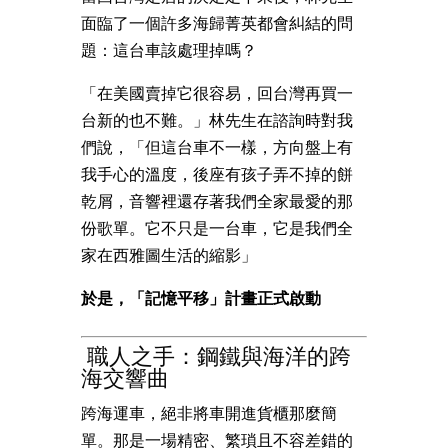
面臨了一個許多海歸菁英都會糾結的問
題：這台車該處理掉嗎？
「在美國賣掉它很容易，回台灣再買一
台新的也不難。」林先生在諮詢時對我
們說，「但這台車不一樣，方向盤上有
我手心的溫度，後座有孩子弄不掉的餅
乾屑，音響裡還存著我們全家最愛的那
份歌單。它不只是一台車，它是我們全
家在西雅圖生活的縮影」
於是，「記憶平移」計畫正式啟動
職人之手：鋼鐵與海洋的跨
海交響曲
跨海運車，絕非將車開進貨櫃那麼簡
單。那是一場精密、繁瑣且不容差錯的