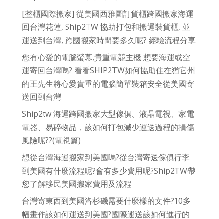
[整櫃國際搬家] 從美國西雅圖訂貨櫃跨國搬家海運
回台灣花蓮, Ship2TW 協助打包和搬運裝貨櫃, 並
運送到台灣, 跨國搬家時間要多久呢? 經驗流程分享
您有心愛的電腦螢幕,貴重電競主機 想要海運或空
運寄回台灣嗎? 看看SHIP2TW如何協助住在猶它州
的王先生將心愛貴重的電腦簡單裝箱安全從美國寄
送回到台灣
Ship2tw 海運跨國搬家大型傢俱、液晶電視、家電
電器、易碎物品，該如何打包減少運送過程的損傷
風險呢??(電視篇)
想從台灣海運搬家到美國嗎?從台灣寄送傢俱行李
到美國有什麼流程呢?會有多少費用呢?Ship2TW帶
您了解移民美國搬家費用及流程
台灣寄東西到美國洛杉磯需要什麼樣的文件?10多
幅畫作該如何運送到美國?國際運送該如何進行的