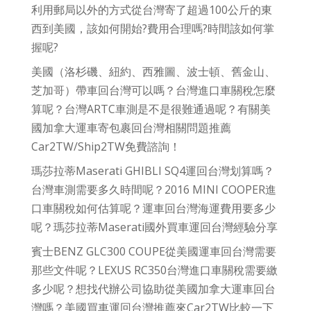
利用郵局以外的方式從台灣寄了超過100公斤的東
西到美國，該如何開始?費用合理嗎?時間該如何掌
握呢?
美國（洛杉磯、紐約、西雅圖、波士頓、舊金山、
芝加哥）帶車回台灣可以嗎？台灣進口車關稅怎麼
算呢？台灣ARTC車測是不是很難通過呢？有關美
國加拿大運車寄包裹回台灣相關問題推薦
Car2TW/Ship2TW免費諮詢！
瑪莎拉蒂Maserati GHIBLI SQ4運回台灣划算嗎？
台灣車測需要多久時間呢？2016 MINI COOPER進
口車關稅如何估算呢？運車回台灣海運費用要多少
呢？瑪莎拉蒂Maserati國外買車運回台灣經驗分享
賓士BENZ GLC300 COUPE從美國運車回台灣需要
那些文件呢？LEXUS RC350台灣進口車關稅需要繳
多少呢？想找代辦公司協助從美國加拿大運車回台
灣嗎？美國買車運回台灣推薦來Car2TW比較一下