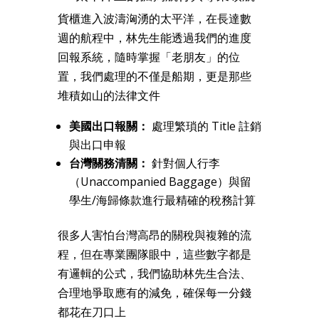
貨櫃進入波濤洶湧的太平洋，在長達數
週的航程中，林先生能透過我們的進度
回報系統，隨時掌握「老朋友」的位
置，我們處理的不僅是船期，更是那些
堆積如山的法律文件
美國出口報關：
處理繁瑣的 Title 註銷
與出口申報
台灣關務清關：
針對個人行李
（Unaccompanied Baggage）與留
學生/海歸條款進行最精確的稅務計算
很多人害怕台灣高昂的關稅與複雜的流
程，但在專業團隊眼中，這些數字都是
有邏輯的公式，我們協助林先生合法、
合理地爭取應有的減免，確保每一分錢
都花在刀口上