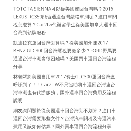
TOTOTA SIENNA可以從美國運回台灣嗎？2016
LEXUS RC350能否通過台灣嚴格車測呢？進口車關
稅怎麼算？Car2tw代辦留學生從美國加拿大運車回
台灣到領牌服務
凱迪拉克運回台灣划算嗎？從美國加州運2017
BENZ GLC300回台灣關稅要繳多少？FORD野馬要
通過台灣車測會很困難嗎？美國買車運回台灣流程
分享
林老闆將美國自用車2017賓士GLC300運回台灣直
呼賺到了！！Car2TW不只協助將車運回台灣連台
灣車測也有代辦服務，國外運車回台灣費用及流程
說明
網友詢問關於從美國運車回台灣划不划算？進口車
運回台灣需要那些文件？台灣汽車關稅及海運汽車
費用又該如何估算？國外買車運回台灣流程分享