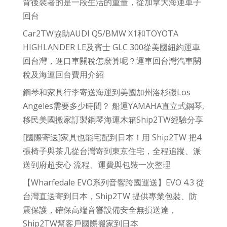
背後裝著的是一段生活的重量，從加拿大海運車子
回台
Car2TW協助AUDI Q5/BMW X1和TOYOTA
HIGHLANDER LE及賓士 GLC 300從美國紐約運車
回台灣，進口車關稅怎麼算呢？運車回台灣汽車關
稅及海運回台費用介紹
鋼琴和家具行李寄送海運到美國加州洛杉磯Los
Angeles需要多少時間？ 船運YAMAHA直立式鋼琴,
移民美國搬家訂製鋼琴海運木箱Ship2TW經驗分享
[國際寄送]家具也能宅配到日本！用 Ship2TW 把4
張椅子與茶几從台灣寄到東京住宅，全程追蹤、派
送到府超安心 流程、運費與包裝一次整理
【Wharfedale EVO系列音響跨國運送】EVO 4.3 從
台灣直送寄到日本，Ship2TW 提供專業包裝、防
震保護，確保高端音響設備安全無損送達，
Ship2TW幫客戶國際搬家到日本