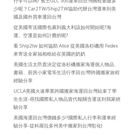
行李可以嗎? 賓士GLC 300運車回台灣關稅要繳多
少呢？Car2TW/Ship2TW協助代辦台灣運車到美
國及國外買車運回台灣
從美國寄送國際包裹到義大利該如何開始呢?海
運、空運是如何計費的呢?
看 Ship2tw 如何協助 Alice 從美國洛杉磯用 Fedex
來寄送全家福相框給在英國的奶奶
美國生活太昂貴決定從洛杉磯搬家海運個人物品、
書籍、廚房小家電等生活行李回台灣!跨國搬家旅程
經驗分享
UCLA美國火速畢業跨國搬家海運回台灣結束了學
生生涯-尋找國際私人物品貨代報關含運送到我家經
驗分享
美國海運回台灣價錢多少?國際私人行李和運車經
驗分享-從科羅拉多州美中搬家到台灣彰化!