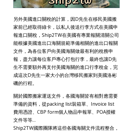
另外美國進口關稅的計算，因D先生在移民美國搬
家前已經取得綠卡，以私人後送行李方式在美國申
報進口關稅，Ship2TW在美國有專業報關清關公司
能根據美國進出口海關規範準備相關的進出口報關
文件，為各位客戶向美國海關做最有利的稅務申
報，盡力讓每位客戶專心打包行李，最終也讓D先
生不需要額外再支付美國海關的進口行李稅金，完
成這次D先生一家大小的台灣移民搬家到美國洛彬
磯的行程。
關於國際搬家運送文件，各國海關皆有相對應需要
準備的資料，從packing list裝箱單、Invoice list
費用憑證、CBP form個人物品申報單、POA授權
文件等等…
Ship2TW國際團隊將這些各國海關文件流程整合，