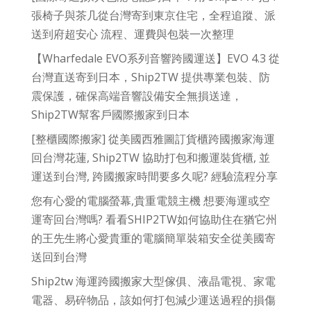
張椅子與茶几從台灣寄到東京住宅，全程追蹤、派
送到府超安心 流程、運費與包裝一次整理
【Wharfedale EVO系列音響跨國運送】EVO 4.3 從
台灣直送寄到日本，Ship2TW 提供專業包裝、防
震保護，確保高端音響設備安全無損送達，
Ship2TW幫客戶國際搬家到日本
[整櫃國際搬家] 從美國西雅圖訂貨櫃跨國搬家海運
回台灣花蓮, Ship2TW 協助打包和搬運裝貨櫃, 並
運送到台灣, 跨國搬家時間要多久呢? 經驗流程分享
您有心愛的電腦螢幕,貴重電競主機 想要海運或空
運寄回台灣嗎? 看看SHIP2TW如何協助住在猶它州
的王先生將心愛貴重的電腦簡單裝箱安全從美國寄
送回到台灣
Ship2tw 海運跨國搬家大型傢俱、液晶電視、家電
電器、易碎物品，該如何打包減少運送過程的損傷