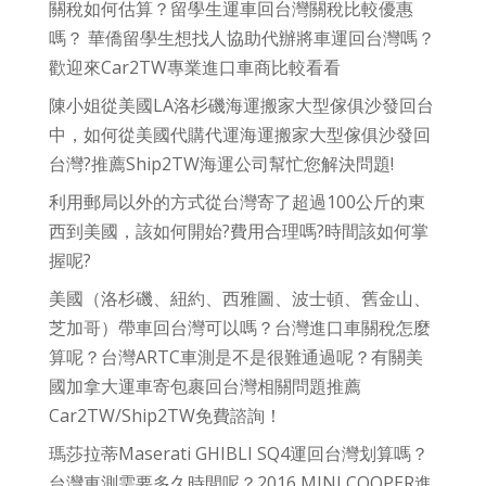
關稅如何估算？留學生運車回台灣關稅比較優惠
嗎？ 華僑留學生想找人協助代辦將車運回台灣嗎？
歡迎來Car2TW專業進口車商比較看看
陳小姐從美國LA洛杉磯海運搬家大型傢俱沙發回台
中，如何從美國代購代運海運搬家大型傢俱沙發回
台灣?推薦Ship2TW海運公司幫忙您解決問題!
利用郵局以外的方式從台灣寄了超過100公斤的東
西到美國，該如何開始?費用合理嗎?時間該如何掌
握呢?
美國（洛杉磯、紐約、西雅圖、波士頓、舊金山、
芝加哥）帶車回台灣可以嗎？台灣進口車關稅怎麼
算呢？台灣ARTC車測是不是很難通過呢？有關美
國加拿大運車寄包裹回台灣相關問題推薦
Car2TW/Ship2TW免費諮詢！
瑪莎拉蒂Maserati GHIBLI SQ4運回台灣划算嗎？
台灣車測需要多久時間呢？2016 MINI COOPER進