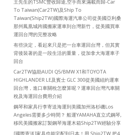
王先生的TSMC豐收歸途,空手而來滿載而歸-Car
To Taiwan(Car2TW)及Ship To
Taiwan(Ship2TW)國際海運汽車公司從美國亞利桑
那州鳳凰城跨國搬家運車到台灣新竹，從美國買車
運回台灣的完整攻略
有些決定，看起來只是把一台車運回台灣，但其實
背後裝著的是一段生活的重量，從加拿大海運車子
回台
Car2TW協助AUDI Q5/BMW X1和TOYOTA
HIGHLANDER LE及賓士 GLC 300從美國紐約運車
回台灣，進口車關稅怎麼算呢？運車回台灣汽車關
稅及海運回台費用介紹
鋼琴和家具行李寄送海運到美國加州洛杉磯Los
Angeles需要多少時間？ 船運YAMAHA直立式鋼琴,
移民美國搬家訂製鋼琴海運木箱Ship2TW經驗分享
[國際寄送]家具也能宅配到日本！用 Ship2TW 把4