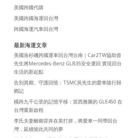
美國跨國代購
美國跨國海運回台灣
跨國海運汽車回台灣
最新海運文章
美國洛杉磯跨國運車回台灣台南｜Car2TW協助曾
先生將Mercedes-Benz GLB35安全運回 實現回台
生活的新起點
告別異鄉、守護回憶：TSMC吳先生的愛車隨行歸
鄉記
橫跨九千公里的記憶平移：當西雅圖的 GLE450 在
台灣重新啟程
李氏夫妻離鄉背井在美打拼，將愛車一同帶回台
灣，延續彼此共同的夢