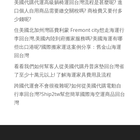
美國代購代運高級躺椅運回台灣流程是甚麼呢? 進
口個人自用商品需要繳交關稅嗎? 商檢費又要付多
少錢呢?
住美國北加州灣區費利蒙 Fremont city想走海運行
李回台灣,美國內陸到府搬家服務嗎?美國海運有哪
些出口港呢?國際搬家運送案例分享：舊金山海運
回台灣
看看我們如何幫客人從美國代購丹普床墊回台灣省
了至少十萬元以上! 了解海運家具費用及流程
跨國代運會不會很複雜呢?如何從美國代購電動自
行車回台灣?Ship2tw幫您簡單國際海空運商品回台
灣