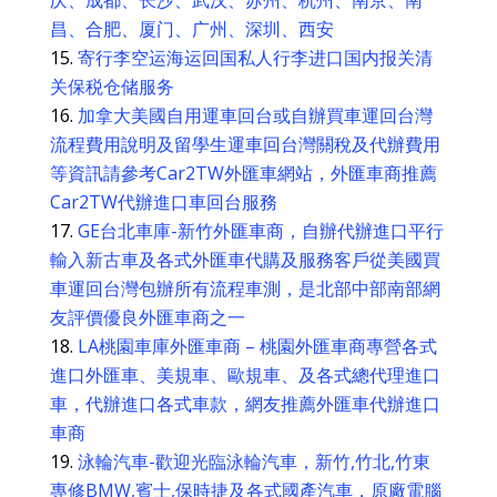
庆、成都、长沙、武汉、苏州、杭州、南京、南
昌、合肥、厦门、广州、深圳、西安
寄行李空运海运回国私人行李进口国内报关清
关保税仓储服务
加拿大美國自用運車回台或自辦買車運回台灣
流程費用說明及留學生運車回台灣關稅及代辦費用
等資訊請參考Car2TW外匯車網站，外匯車商推薦
Car2TW代辦進口車回台服務
GE台北車庫-新竹外匯車商，自辦代辦進口平行
輸入新古車及各式外匯車代購及服務客戶從美國買
車運回台灣包辦所有流程車測，是北部中部南部網
友評價優良外匯車商之一
LA桃園車庫外匯車商 – 桃園外匯車商專營各式
進口外匯車、美規車、歐規車、及各式總代理進口
車，代辦進口各式車款，網友推薦外匯車代辦進口
車商
泳輪汽車-歡迎光臨泳輪汽車，新竹,竹北,竹東
專修BMW,賓士,保時捷及各式國產汽車，原廠電腦