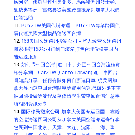
邁阿密、佛羅里達州奧蘭多、馬薩諸塞州波士頓、
夏威夷等洲，當然要從美國跨國搬家到加拿大我們
也能協助
BUY2TW美國代購海運 – BUY2TW專業跨國代
購代運美國大型物品運送回台灣
168美国长途跨州搬家公司 – 华人经营长途跨州
搬家推荐168公司门到门装箱打包合理价格美国内
陆运送服务
如何帶車回台灣|進口車、外匯車回台灣流程資
訊分享網 – Car2TW (Car to Taiwan) 進口車回台
灣知識分享，任何有關如何自辦進口車, 從美國加
拿大等地運車回台灣關稅等費用估算,代辦外匯車車
輛回國檢驗等流程及華僑留學生帶車回台灣注意事
項相關資訊分享
国际移民搬家公司-加拿大美国海运回国 – 靠谱
的空运海运回国公司从加拿大美国空运海运寄行李
包裹到中国北京、天津、大连、沈阳、上海、重