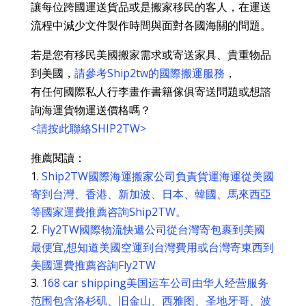
讓每位跨國運送貨品或是搬家移民的客人，在運送
流程中減少文件製作時間與面對各國海關的問題。
若是您有移民美國搬家需求或寄送家具、貴重物品
到美國，
請參考Ship2tw的國際搬運服務
，
有任何國際私人行李畫作書籍傢俱寄送問題或想諮
詢海運貨物運送價格嗎？
<請按此聯絡SHIP2TW>
推薦閱讀：
Ship2TW國際海運搬家公司負責貨運海運從美國
寄到台灣、香港、新加波、日本、韓國、馬來西亞
等國家運費推薦咨詢Ship2TW。
Fly2TW國際物流快遞公司從台灣寄包裹到美國
最便宜,想知道美國空運到台灣費用或台灣寄東西到
美國運費推薦咨詢Fly2TW
168 car shipping美国运车公司由华人经营服务
范围包含洛杉矶、旧金山、西雅图、圣地牙哥、波