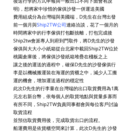
後送行李的方式申報與一般出口不同下面會有說
明)，想將家中珍惜的傢俱沙發一併運送美國
費用組成分為台灣端與美國端，D先生在台灣出發
前一個月與
Ship2TW公司
連絡洽談，花了一個月的
時間將家中的行李傢俱打包斷捨離，打包完成後
Ship2tw會派專人到府到門取件，將D先生的沙發
傢俱與大大小小紙箱從台北家中載回Ship2TW位於
桃園倉庫後，將傢俱沙發紙箱堆疊在棧板之上
讓之後的運送的過程中，確保D先生的沙發傢俱行
李是以機械搬運裝在海運的貨櫃之中，減少人工搬
運的機會，增加運送過程的穩定性
此次D先生的行李量在台灣端的出口取貨費用為1萬
元左右新台幣，依每個人的取貨地點與貨量多寡而
有所不同，Ship2TW負責同事都會與每位客戶討論
取貨流程
並預估取貨費用後，完成取貨出口的流程。
船運費用是依貨櫃空間來計算，此次D先生的 沙發