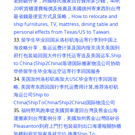
老經驗分享，跨國移民搬家回台費用多少錢，40呎
20呎貨櫃運費報價及推薦及美國德州寄東西到台灣
最省錢最便宜方式及策略，How to relocate and
ship furnitures, TV, mattress, dining table and
personal effects from Texas/US to Taiwan.
留学生毕业回国从洛杉矶海运寄行李到中国上
海攻略分享，集运运费计算及国内报关清关美国到
府打包装箱回国大件行李托运寄送及美国运车,Ship
to China (Ship2China)靠谱国际搬家物流公司协助
华侨留学生毕业海运空运寄行李回国服务
美国加州洛杉矶南加大USC毕业寄行李回国攻
略, 美国寄东西回国行李托运费用计算,推荐洛杉矶
海运公司Ship to
China(ShipToChina/Ship2China)国际物流公司
福特野馬跑車從美國買車運回台灣及舊金山海
運搬家到台灣案例分享，美國加州舊金山灣區矽谷
Pleasanton到府上門打包裝箱到出口海運報關拆櫃
裝櫃到府安裝家具就定位,推薦Ship To