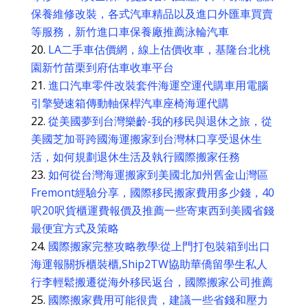
保養維修改裝，各式汽車精品以及進口外匯車買賣
等服務，新竹進口車保養廠推薦泳輪汽車
LA二手車估價網，線上估價收車，基隆台北桃
園新竹苗栗到府估車收車平台
進口汽車零件改裝套件海運空運代購車用電腦
引擎變速箱傳動軸保桿汽車座椅海運代購
從美國夢到台灣樂齡-我的移民與退休之旅，從
美國芝加哥跨國海運搬家到台灣林口享受退休生
活，如何規劃退休生活及執行國際搬家任務
如何從台灣海運搬家到美國北加州舊金山灣區
Fremont經驗分享，國際移民搬家費用多少錢，40
呎20呎貨櫃運費報價及推薦一些寄東西到美國省錢
最便宜方式及策略
國際搬家完整攻略教學:從上門打包裝箱到出口
海運報關拆櫃裝櫃,Ship2TW協助華僑留學生私人
行李輕鬆搬遷從海外移民返台，國際搬家公司推薦
國際搬家費用可能很貴，建議一些省錢和壓力